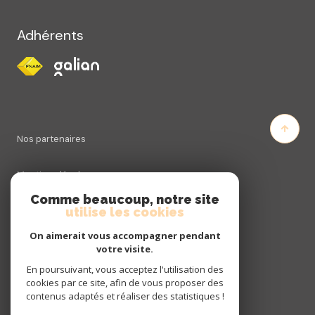
Adhérents
Nos partenaires
Mentions légales
Comme beaucoup, notre site
utilise les cookies
Admin
On aimerait vous accompagner pendant
Politique RGPD
votre visite.
En poursuivant, vous acceptez l'utilisation des
cookies par ce site, afin de vous proposer des
Cookies
contenus adaptés et réaliser des statistiques !