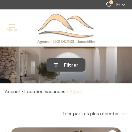
0
Fr
Menu
accueil
Filtrer
ventes
Location
location
saisonnière
Accueil
Location vacances
Agadir
alerte
Location
e-
longue
Trier par Les plus récentes
mail
durée
contact