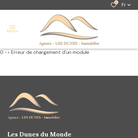
0
Fr
Menu
0 -> Erreur de chargement d'un module
accueil
ventes
Location
location
saisonnière
alerte
Location
e-
longue
mail
durée
Les Dunes du Monde
contact