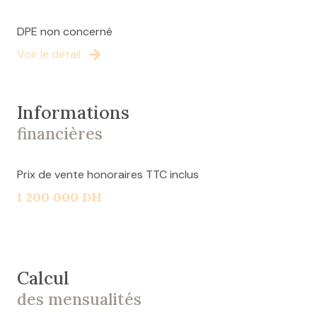
localisation et des opportunités qu’offre ce local
DPE non concerné
commercial. N'attendez plus pour découvrir ce bien
qui pourrait être l'endroit parfait pour développer
Voir le détail
votre activité !
Informations
financières
Prix de vente honoraires TTC inclus
1 200 000 DH
Calcul
des mensualités