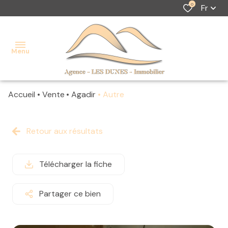
0
Fr
Menu
Accueil
Vente
Agadir
Autre
accueil
ventes
Retour aux résultats
Location
location
saisonnière
Télécharger la fiche
alerte
Location
e-
longue
Partager ce bien
mail
durée
contact