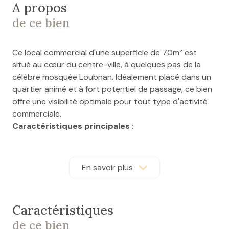
A propos
de ce bien
Ce local commercial d'une superficie de 70m² est
situé au cœur du centre-ville, à quelques pas de la
célèbre mosquée Loubnan. Idéalement placé dans un
quartier animé et à fort potentiel de passage, ce bien
offre une visibilité optimale pour tout type d'activité
commerciale.
Caractéristiques principales :
Superficie :
70m²
9 m² en mezzanine
Emplacement : Situé à proximité immédiate de la
En savoir plus
mosquée Loubnan, dans une rue fréquentée et
très dynamique, à deux pas des commerces,
restaurants et services.
Caractéristiques
Aménagements :
Le local est spacieux et bien
de ce bien
agencé, avec une belle hauteur sous plafond et de